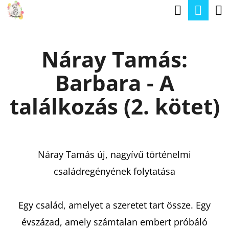
K
Keresé
Kos
Ugrás
O
a
Vissza
Vissza
S
fő
Náray Tamás:
Á
tartalomhoz
M
R
Barbara - A
I
T
találkozás (2. kötet)
K
E
R
Náray Tamás új, nagyívű történelmi
E
családregényének folytatása
S
?
Egy család, amelyet a szeretet tart össze. Egy
évszázad, amely számtalan embert próbáló