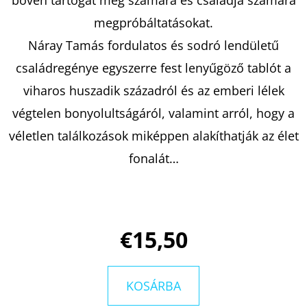
DANTE
AZ
megpróbáltatásokat.
ÉLET
SODRÁSÁBAN
Náray Tamás fordulatos és sodró lendületű
-
ARISTOTLE
családregénye egyszerre fest lenyűgöző tablót a
ÉS
DANTE
viharos huszadik századról és az emberi lélek
2.
BENJAMIN
végtelen bonyolultságáról, valamint arról, hogy a
ALIRE
SÁENZ
véletlen találkozások miképpen alakíthatják az élet
€8,50
fonalát…
Korábbi:
€12,90
€15,50
KOSÁRBA