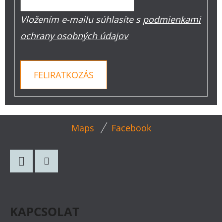
Vložením e-mailu súhlasíte s
podmienkami
ochrany osobných údajov
FELIRATKOZÁS
L
Maps
Facebook
Á
B
L
Facebook
Instagram
É
C
KAPCSOLAT