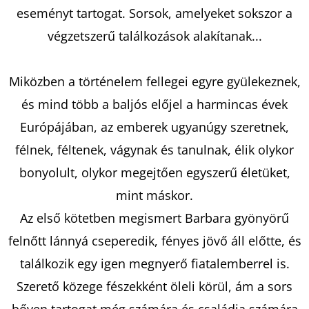
eseményt tartogat. Sorsok, amelyeket sokszor a
végzetszerű találkozások alakítanak...
KERESÉS
Miközben a történelem fellegei egyre gyülekeznek,
és mind több a baljós előjel a harmincas évek
A
Európájában, az emberek ugyanúgy szeretnek,
J
Á
félnek, féltenek, vágynak és tanulnak, élik olykor
N
bonyolult, olykor megejtően egyszerű életüket,
L
mint máskor.
J
U
Az első kötetben megismert Barbara gyönyörű
K
felnőtt lánnyá cseperedik, fényes jövő áll előtte, és
találkozik egy igen megnyerő fiatalemberrel is.
Szerető közege fészekként öleli körül, ám a sors
ARISTOTLE
ÉS
bőven tartogat még számára és családja számára