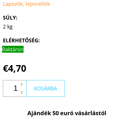
Lapozók, leporellók
SÚLY
:
2 kg
ELÉRHETŐSÉG:
Raktáron
€4,70
KOSÁRBA
Ajándék 50 euró vásárlástól