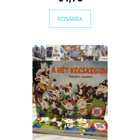
KOSÁRBA
KERESÉS
A
J
Á
N
L
J
U
K
BARTOS
ERIKA