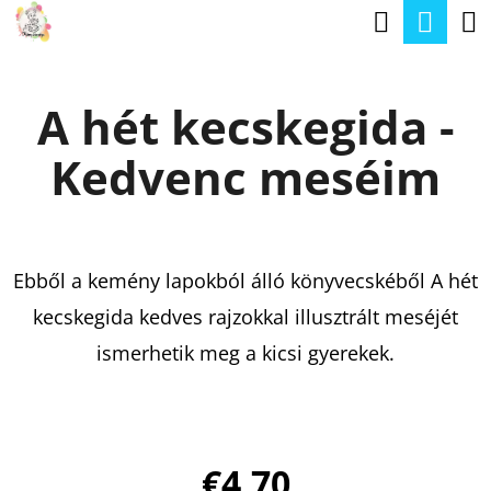
K
Keresé
Kos
Ugrás
O
a
Vissza
Vissza
S
fő
A hét kecskegida -
Á
tartalomhoz
M
R
Kedvenc meséim
I
T
K
E
Ebből a kemény lapokból álló könyvecskéből A hét
R
kecskegida kedves rajzokkal illusztrált meséjét
E
ismerhetik meg a kicsi gyerekek.
S
?
€4,70