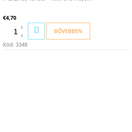
€4,70
KOSÁRBA
BŐVEBBEN
Kód:
3348