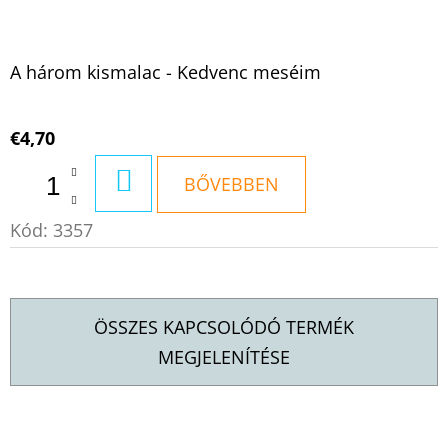
A három kismalac - Kedvenc meséim
€4,70
KOSÁRBA
BŐVEBBEN
Kód:
3357
ÖSSZES KAPCSOLÓDÓ TERMÉK
MEGJELENÍTÉSE