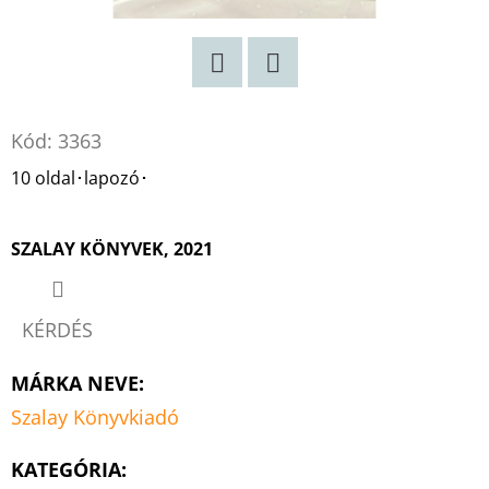
:
BOGYÓ
ÉS
BABÓCA
BÖNGÉSZŐ
Twitter
Facebook
€12,50
Kód:
3363
10 oldal･lapozó･
SZALAY KÖNYVEK, 2021
KÉRDÉS
MÁRKA NEVE
:
Szalay Könyvkiadó
KATEGÓRIA
: