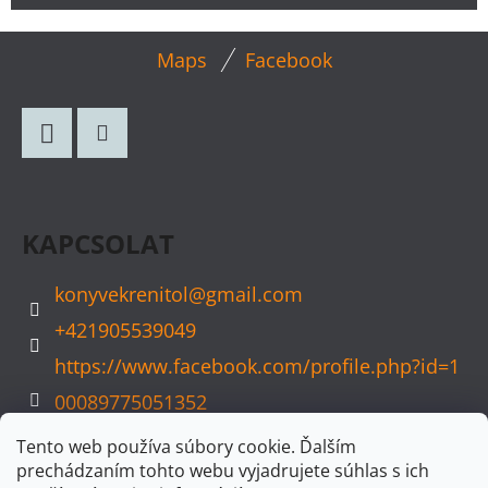
L
Maps
Facebook
Á
B
L
Facebook
Instagram
É
C
KAPCSOLAT
konyvekrenitol
@
gmail.com
+421905539049
https://www.facebook.com/profile.php?id=1
00089775051352
konyvvarazs
Tento web používa súbory cookie. Ďalším
prechádzaním tohto webu vyjadrujete súhlas s ich